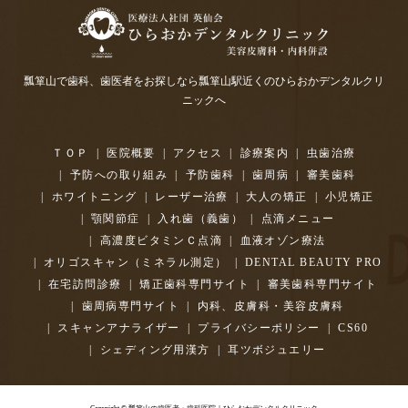
瓢箪山で歯科、歯医者をお探しなら瓢箪山駅近くのひらおかデンタルクリ
ニックへ
ＴＯＰ
医院概要
アクセス
診療案内
虫歯治療
予防への取り組み
予防歯科
歯周病
審美歯科
ホワイトニング
レーザー治療
大人の矯正
小児矯正
顎関節症
入れ歯（義歯）
点滴メニュー
高濃度ビタミンＣ点滴
血液オゾン療法
オリゴスキャン（ミネラル測定）
DENTAL BEAUTY PRO
在宅訪問診療
矯正歯科専門サイト
審美歯科専門サイト
歯周病専門サイト
内科、皮膚科・美容皮膚科
スキャンアナライザー
プライバシーポリシー
CS60
シェディング用漢方
耳ツボジュエリー