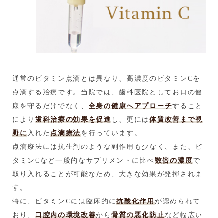
通常のビタミン点滴とは異なり、高濃度のビタミンCを
点滴する治療です。当院では、歯科医院としてお口の健
康を守るだけでなく、
全身の健康へアプローチ
すること
により
歯科治療の効果を促進
し、更には
体質改善まで視
野に
入れた
点滴療法
を行っています。
点滴療法には抗生剤のような副作用も少なく、また、ビ
タミンCなど一般的なサプリメントに比べ
数倍の濃度
で
取り入れることが可能なため、大きな効果が発揮されま
す。
特に、ビタミンCには臨床的に
抗酸化作用
が認められて
おり、
口腔内の環境改善
から
骨質の悪化防止
など幅広い