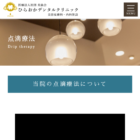
点滴療法
Drip therapy
当院の点滴療法について