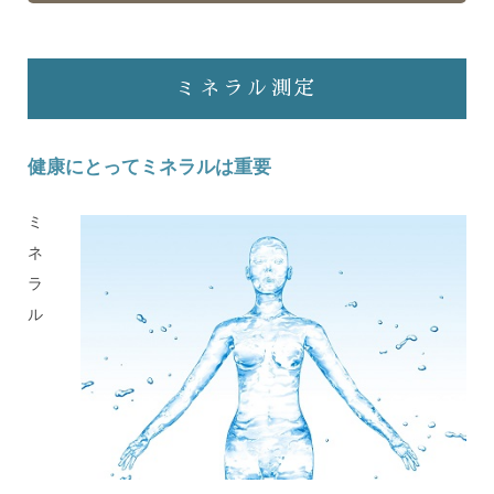
ミネラル測定
健康にとってミネラルは重要
ミ
ネ
ラ
ル