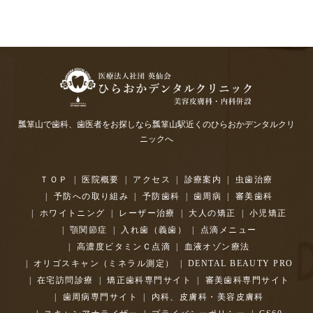
瓢箪山で歯科、歯医者をお探しなら瓢箪山駅近くのひらおかデンタルクリ
ニックへ
ＴＯＰ
医院概要
アクセス
診療案内
虫歯治療
予防への取り組み
予防歯科
歯周病
審美歯科
ホワイトニング
レーザー治療
大人の矯正
小児矯正
顎関節症
入れ歯（義歯）
点滴メニュー
高濃度ビタミンＣ点滴
血液オゾン療法
オリゴスキャン（ミネラル測定）
DENTAL BEAUTY PRO
在宅訪問診療
矯正歯科専門サイト
審美歯科専門サイト
歯周病専門サイト
内科、皮膚科・美容皮膚科