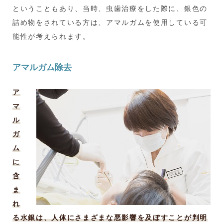
ということもあり、当時、虫歯治療をした際に、銀色の
詰め物をされている方は、アマルガムを使用している可
能性が考えられます。
アマルガム除去
ア
マ
ル
ガ
ム
に
含
ま
れ
る水銀は、人体にさまざまな悪影響を及ぼすことが判明